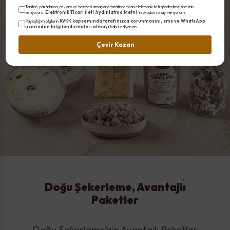
Tanıtım, pazarlama, reklam ve benzeri amaçlarla tarafıma ticari elektronik ileti gönderilmesine izin
Elektronik Ticari İleti Aydınlatma Metni
veriyorum.
'ni okudum onay veriyorum.
KVKK kapsamında tarafınızca korunmasını, sms ve WhatsApp
Paylaştığım bilgilerin
üzerinden bilgilendirmeleri almayı
kabul ediyorum.
Çevir Kazan
Doğu Şekerleme, Avantajlı
Paketler
Doğu Şekerleme’nin Avantajlı Paketler