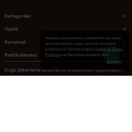
Kategoriler
Üyelik
Alışveriş deneyiminizi iyileştirmek için yasal
Kurumsal
düzenlemelere uygun çerezler (cookies)
kullanıyoruz. Detaylı bilgiye
Gizlilik ve Çerez
Politikalarımız
Politikası
sayfamızdan erişebilirsiniz.
Anladım
Doğu Şekerleme lezzetlerini ve indirimleri kaçırmayın !
ABONE OL
©2026 Tüm Haklar Saklıdır - Performance Marketing
:
Balp Dijital