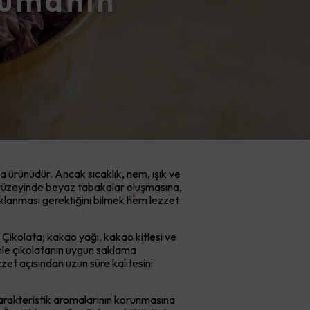
rumanın
a ürünüdür. Ancak sıcaklık, nem, ışık ve
ın yüzeyinde beyaz tabakalar oluşmasına,
klanması gerektiğini bilmek hem lezzet
 Çikolata; kakao yağı, kakao kitlesi ve
enle çikolatanın uygun saklama
t açısından uzun süre kalitesini
rakteristik aromalarının korunmasına