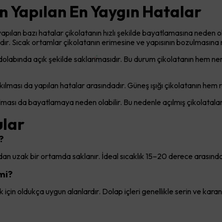
n Yapılan En Yaygın Hatalar
ılan bazı hatalar çikolatanın hızlı şekilde bayatlamasına neden ola
ır. Sıcak ortamlar çikolatanın erimesine ve yapısının bozulmasına n
buzdolabında açık şekilde saklanmasıdır. Bu durum çikolatanın hem
akılması da yapılan hatalar arasındadır. Güneş ışığı çikolatanın hem r
ılması da bayatlamaya neden olabilir. Bu nedenle açılmış çikolatala
ular
?
ından uzak bir ortamda saklanır. İdeal sıcaklık 15–20 derece arasında
mi?
çin oldukça uygun alanlardır. Dolap içleri genellikle serin ve karanlı