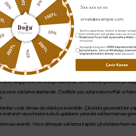
25%
5%
nı çikolatanın yüzeyinde yoğuşma oluşmasına neden olabilir. Bu du
enellikle şeker veya kakao yağı kristalleşmesinden kaynaklanır. Sa
0TL
msuz etkiler.
150TL
aların kokularını kolayca emebilir. Peynir, sebze veya yemek gibi g
20
Tanıtım, pazarlama, reklam ve benzeri amaçl
uzdolabında saklanması genellikle önerilmez.
ticari elektronik ileti gönderilmesine izin v
10%
Elektronik Ticari İleti Aydınlatma Metni
'
veriyorum.
250TL
lata kısa süreli olarak buzdolabında saklanabilir. Bu durumda çi
200TL
Paylaştığım bilgilerin
KVKK kapsamında ta
ğına getirilmesi önerilir.
korunmasını, sms ve WhatsApp üzerind
%15
bilgilendirmeleri almayı
kabul ediyorum.
 İçin En Uygun Yerler
Çevir Kazan
un bir yer seçmek oldukça önemlidir. En ideal saklama alanlarından 
 sıcaklık değişiminin az olduğu alanlardır. Bu nedenle çikolata için uy
ya serin saklama alanlarıdır. Özellikle yaz aylarında mutfak ortamı s
r.
lardan uzak olması da oldukça önemlidir. Çikolata gözenekli bir yap
rın baharat veya keskin kokulu gıdaların yanında saklanmaması gere
saklanması önerilir. Hava almayan saklama kapları çikolatanın he