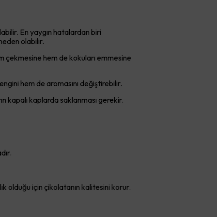
bilir. En yaygın hatalardan biri
eden olabilir.
 nem çekmesine hem de kokuları emmesine
engini hem de aromasını değiştirebilir.
rın kapalı kaplarda saklanması gerekir.
dır.
k olduğu için çikolatanın kalitesini korur.