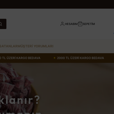
HESABIM
SEPETİM
SATANLAR
MÜŞTERİ YORUMLARI
KARGO BEDAVA
✦
2000 TL ÜZERİ KARGO BEDAVA
✦
2000 TL
klanır?