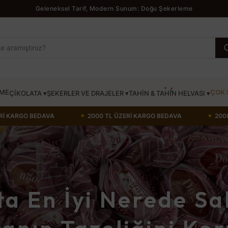
Geleneksel Tarif, Modern Sunum: Doğu Şekerleme
ÖME
ÇOK 
ÇİKOLATA ▾
ŞEKERLER VE DRAJELER ▾
TAHİN & TAHİN HELVASI ▾
DAVA
✦
2000 TL ÜZERİ KARGO BEDAVA
✦
2000 TL ÜZERİ 
ta En İyi Nerede Sa