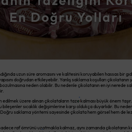
tanın Tazeliğini Ko
En Doğru Yolları
dığında uzun süre aromasını ve kalitesini koruyabilen hassas bir gıd
 yapısını doğrudan etkileyebilir. Yanlış saklama koşulları çikolatan
zulmasına neden olabilir. Bu nedenle çikolatanın en iyi nerede sa
r.
m edilmek üzere alınan çikolataların taze kalması büyük önem taşır.
u bileşenler sıcaklık değişimlerine karşı oldukça duyarlıdır. Bu ned
 Doğru saklama yöntemi sayesinde çikolata hem görsel hem de lezze
adece raf ömrünü uzatmakla kalmaz, aynı zamanda çikolatanın ka