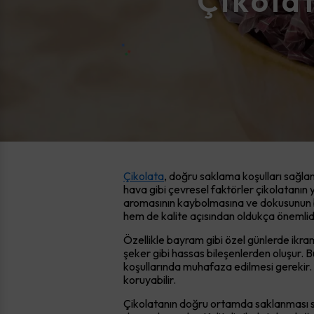
Çikola
Çikolata
, doğru saklama koşulları sağlan
hava gibi çevresel faktörler çikolatanın
aromasının kaybolmasına ve dokusunun bo
hem de kalite açısından oldukça önemlidi
Özellikle bayram gibi özel günlerde ikra
şeker gibi hassas bileşenlerden oluşur. B
koşullarında muhafaza edilmesi gerekir.
koruyabilir.
Çikolatanın doğru ortamda saklanması s