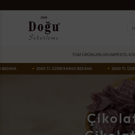
TÜM ÜRÜNLER
LOKUM
PESTİL K
✦
2000 TL ÜZERİ KARGO BEDAVA
✦
2000 TL ÜZERİ KARGO BE
Çikola