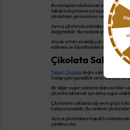
Buzdolaplarında bulunan yüksek nem ora
tabaka oluşmasına yol açar. Bu tabaka g
30
çikolatanın görünümünü ve dokusunu olu
Ayrıca çikolata buzdolabındaki diğer gıd
%
değiştirebilir. Bu nedenle çikolatanın b
Ancak ortam sıcaklığı çok yüksekse çiko
edilmesi ve tüketilmeden önce oda sıcaklı
Çikolata Saklamak
Tablet Çikolata
doğru saklanması için uyg
Dolap içleri genellikle serin, karanlık ve
Bir diğer uygun saklama alanı ise kiler ve
çikolata saklamak için daha uygun olabili
Çikolatanın saklanacağı yerin güçlü koku
kolayca emebilir. Bu nedenle çikolatala
Ayrıca çikolataların kapalı kutularda 
yardımcı olur.