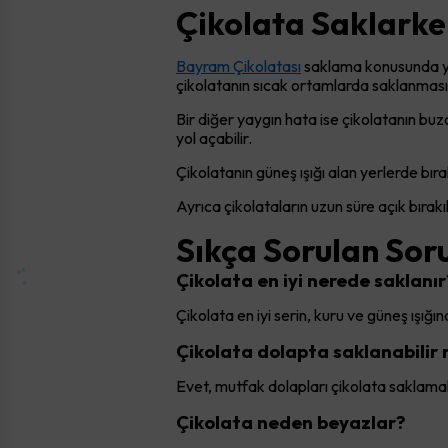
Çikolata Saklarke
Bayram Çikolatası
saklama konusunda yap
çikolatanın sıcak ortamlarda saklanmasıd
Bir diğer yaygın hata ise çikolatanın 
yol açabilir.
Çikolatanın güneş ışığı alan yerlerde bır
Ayrıca çikolataların uzun süre açık bırak
Sıkça Sorulan Sor
Çikolata en iyi nerede saklanır
Çikolata en iyi serin, kuru ve güneş ışığ
Çikolata dolapta saklanabilir 
Evet, mutfak dolapları çikolata saklamak i
Çikolata neden beyazlar?