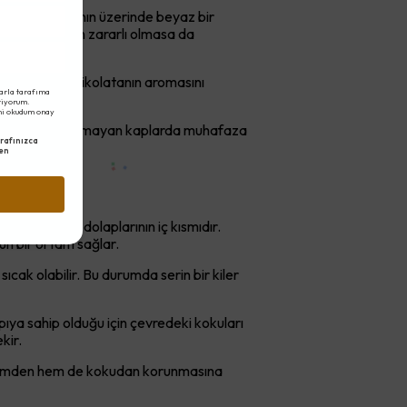
rum çikolatanın üzerinde beyaz bir
ğlık açısından zararlı olmasa da
üçlü kokular çikolatanın aromasını
arla tarafıma
eriyorum.
ni okudum onay
kolatanın hava almayan kaplarda muhafaza
rafınızca
en
biri mutfak dolaplarının iç kısmıdır.
gun bir ortam sağlar.
ıcak olabilir. Bu durumda serin bir kiler
ıya sahip olduğu için çevredeki kokuları
kir.
m nemden hem de kokudan korunmasına