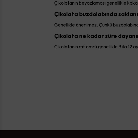
Çikolatanın beyazlaması genellikle kaka
Çikolata buzdolabında saklan
Genellikle önerilmez. Çünkü buzdolabınd
Çikolata ne kadar süre dayanı
Çikolatanın raf ömrü genellikle 3 ila 12 a