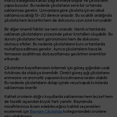
maruz kaldığında kakao yağı erimeye başlar ve çikolatanın
yapısı bozulur. Bu nedenle çikolatanın serin bir ortamda
saklanması gerekir. Uzmanlara göre çikolata için en ideal
saklama sıcaklığı 15–20 derece arasıdır. Bu sıcaklık aralığında
çikolata hem lezzetini hem de dokusunu uzun süre koruyabilir.
Bir diğer önemli faktör ise nem oranıdır. Nemli ortamlarda
saklanan çikolataların yüzeyinde şeker kristalleri oluşabilir. Bu
durum çikolatanın hem görünümünü hem de dokusunu
olumsuz etkiler. Bu nedenle çikolataların kuru ortamlarda
muhafaza edilmesi gerekir. Ayrıca çikolataların hava ile
temasının azaltılması da bayatlamayı geciktiren önemli bir
etkendir.
Çikolatanın bayatlamasını önlemek için güneş ışığından uzak
tutulması da oldukça önemlidir. Direkt güneş ışığı çikolatanın
erimesine ve aromatik yapısının bozulmasına neden olabilir.
Bu nedenle çikolataların dolap içinde veya kapalı kutularda
saklanması önerilir.
Kaliteli ürünlerin doğru koşullarda saklanması hem lezzet hem
de tazelik açısından büyük fark yaratır. Bayramda
misafirlerinize ikram edebileceğiniz kaliteli seçenekleri
incelemek için
Bayram Çikolatası
kategorisindeki ürünlere
göz atabilirsiniz.