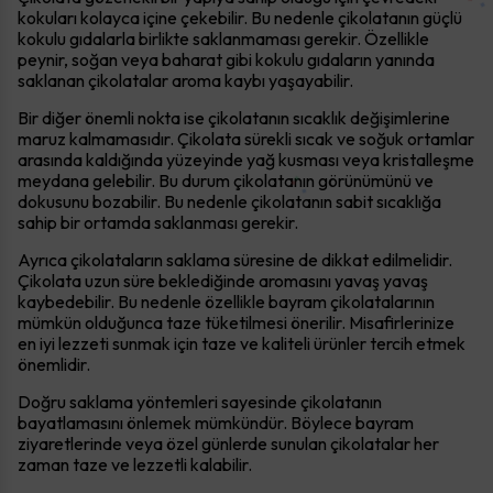
kokuları kolayca içine çekebilir. Bu nedenle çikolatanın güçlü
kokulu gıdalarla birlikte saklanmaması gerekir. Özellikle
peynir, soğan veya baharat gibi kokulu gıdaların yanında
saklanan çikolatalar aroma kaybı yaşayabilir.
Bir diğer önemli nokta ise çikolatanın sıcaklık değişimlerine
maruz kalmamasıdır. Çikolata sürekli sıcak ve soğuk ortamlar
arasında kaldığında yüzeyinde yağ kusması veya kristalleşme
meydana gelebilir. Bu durum çikolatanın görünümünü ve
dokusunu bozabilir. Bu nedenle çikolatanın sabit sıcaklığa
sahip bir ortamda saklanması gerekir.
Ayrıca çikolataların saklama süresine de dikkat edilmelidir.
Çikolata uzun süre beklediğinde aromasını yavaş yavaş
kaybedebilir. Bu nedenle özellikle bayram çikolatalarının
mümkün olduğunca taze tüketilmesi önerilir. Misafirlerinize
en iyi lezzeti sunmak için taze ve kaliteli ürünler tercih etmek
önemlidir.
Doğru saklama yöntemleri sayesinde çikolatanın
bayatlamasını önlemek mümkündür. Böylece bayram
ziyaretlerinde veya özel günlerde sunulan çikolatalar her
zaman taze ve lezzetli kalabilir.