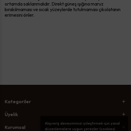
ortamda saklanmalıdır. Direkt güneş ışığına maruz
bırakılmaması ve sıcak yüzeylerde tutulmaması çikolatanın
erimesini önler.
Kategoriler
Üyelik
Alışveriş deneyiminizi iyileştirmek için yasal
Kurumsal
düzenlemelere uygun çerezler (cookies)