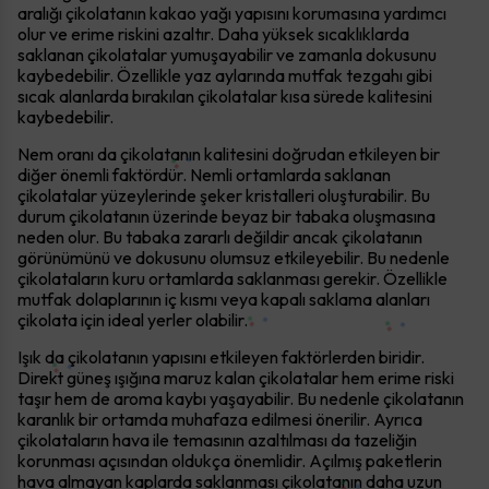
aralığı çikolatanın kakao yağı yapısını korumasına yardımcı
olur ve erime riskini azaltır. Daha yüksek sıcaklıklarda
saklanan çikolatalar yumuşayabilir ve zamanla dokusunu
kaybedebilir. Özellikle yaz aylarında mutfak tezgahı gibi
sıcak alanlarda bırakılan çikolatalar kısa sürede kalitesini
kaybedebilir.
Nem oranı da çikolatanın kalitesini doğrudan etkileyen bir
diğer önemli faktördür. Nemli ortamlarda saklanan
çikolatalar yüzeylerinde şeker kristalleri oluşturabilir. Bu
durum çikolatanın üzerinde beyaz bir tabaka oluşmasına
neden olur. Bu tabaka zararlı değildir ancak çikolatanın
görünümünü ve dokusunu olumsuz etkileyebilir. Bu nedenle
çikolataların kuru ortamlarda saklanması gerekir. Özellikle
mutfak dolaplarının iç kısmı veya kapalı saklama alanları
çikolata için ideal yerler olabilir.
Işık da çikolatanın yapısını etkileyen faktörlerden biridir.
Direkt güneş ışığına maruz kalan çikolatalar hem erime riski
taşır hem de aroma kaybı yaşayabilir. Bu nedenle çikolatanın
karanlık bir ortamda muhafaza edilmesi önerilir. Ayrıca
çikolataların hava ile temasının azaltılması da tazeliğin
korunması açısından oldukça önemlidir. Açılmış paketlerin
hava almayan kaplarda saklanması çikolatanın daha uzun