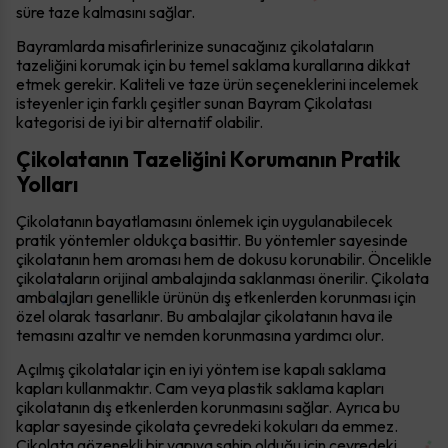
süre taze kalmasını sağlar.
Bayramlarda misafirlerinize sunacağınız çikolataların
tazeliğini korumak için bu temel saklama kurallarına dikkat
etmek gerekir. Kaliteli ve taze ürün seçeneklerini incelemek
isteyenler için farklı çeşitler sunan Bayram Çikolatası
kategorisi de iyi bir alternatif olabilir.
Çikolatanın Tazeliğini Korumanın Pratik
Yolları
Çikolatanın bayatlamasını önlemek için uygulanabilecek
pratik yöntemler oldukça basittir. Bu yöntemler sayesinde
çikolatanın hem aroması hem de dokusu korunabilir. Öncelikle
çikolataların orijinal ambalajında saklanması önerilir. Çikolata
ambalajları genellikle ürünün dış etkenlerden korunması için
özel olarak tasarlanır. Bu ambalajlar çikolatanın hava ile
temasını azaltır ve nemden korunmasına yardımcı olur.
Açılmış çikolatalar için en iyi yöntem ise kapalı saklama
kapları kullanmaktır. Cam veya plastik saklama kapları
çikolatanın dış etkenlerden korunmasını sağlar. Ayrıca bu
kaplar sayesinde çikolata çevredeki kokuları da emmez.
Çikolata gözenekli bir yapıya sahip olduğu için çevredeki