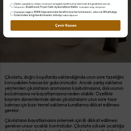
Tanıtım, pazarlama, reklam ve benzeri amaçlarla tarafıma ticari elektronik ileti gönderilmesine izin
Ne Yapmalı?
Elektronik Ticari İleti Aydınlatma Metni
veriyorum.
'ni okudum onay veriyorum.
KVKK kapsamında tarafınızca korunmasını, sms ve WhatsApp
Paylaştığım bilgilerin
üzerinden bilgilendirmeleri almayı
kabul ediyorum.
Çevir Kazan
Çikolata, doğru koşullarda saklandığında uzun süre tazeliğini
koruyabilen hassas bir gıda ürünüdür. Ancak yanlış saklama
yöntemleri çikolatanın aromasının kaybolmasına, dokusunun
bozulmasına ve bayatlamasına neden olabilir. Özellikle
bayram dönemlerinde alınan çikolataların uzun süre taze
kalması için bazı temel saklama kurallarına dikkat edilmesi
gerekir.
Çikolatanın bayatlamasını önlemek için ilk dikkat edilmesi
gereken unsur sıcaklık kontrolüdür. Çikolata yüksek sıcaklığa