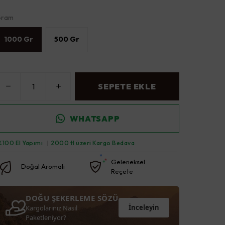
ram
1000 Gr
500 Gr
SEPETE EKLE
WHATSAPP
%100 El Yapımı
|
2000 tl üzeri Kargo Bedava
Geleneksel
Doğal Aromalı
Reçete
DOĞU ŞEKERLEME SÖZÜ
İnceleyin
Kargolarınız Nasıl
Paketleniyor?