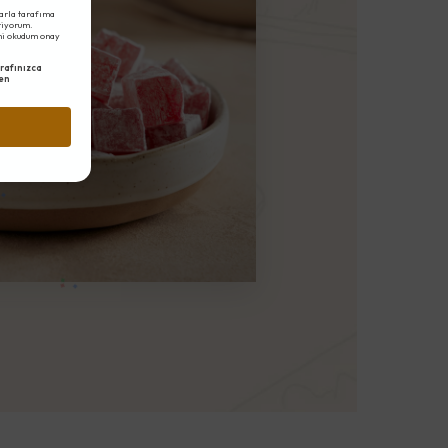
arla tarafıma
eriyorum.
ni okudum onay
rafınızca
en