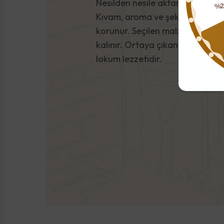
Nesilden nesile aktarılan üretim 
%
Kıvam, aroma ve şeker dengesi 
korunur. Seçilen malzemeler özen
kalınır. Ortaya çıkan sonuç, za
lokum lezzetidir.