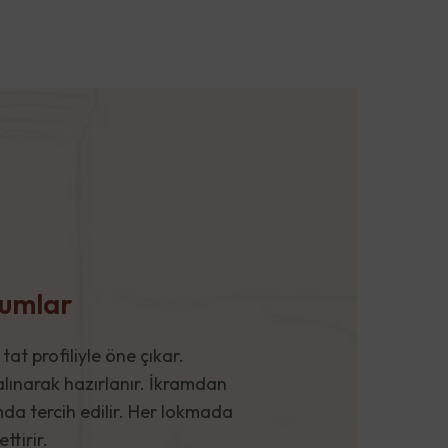
kumlar
t profiliyle öne çıkar.
alınarak hazırlanır. İkramdan
da tercih edilir. Her lokmada
ttirir.