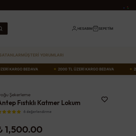
HESABIM
SEPETİM
SATANLAR
MÜŞTERİ YORUMLARI
 TL ÜZERİ KARGO BEDAVA
✦
2000 TL ÜZERİ KARGO BEDAVA
oğu Şekerleme
Antep Fıstıklı Katmer Lokum
6 değerlendirme
₺ 1,500.00