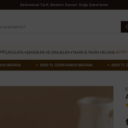
Geleneksel Tarif, Modern Sunum: Doğu Şekerleme
ÖME
ÇOK 
ÇİKOLATA ▾
ŞEKERLER VE DRAJELER ▾
TAHİN & TAHİN HELVASI ▾
Rİ KARGO BEDAVA
✦
2000 TL ÜZERİ KARGO BEDAVA
✦
2000
D