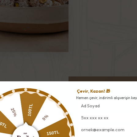
Çevir, Kazan! 🎁
Hemen çevir, indirimli alışverişin keyf
100TL
25%
5%
0TL
150TL