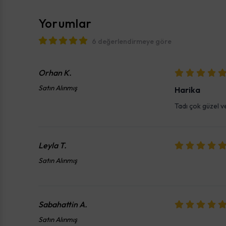
Yorumlar
6 değerlendirmeye göre
Orhan
K.
Satın Alınmış
Harika
Tadı çok güzel 
Leyla
T.
Satın Alınmış
Sabahattin
A.
Satın Alınmış