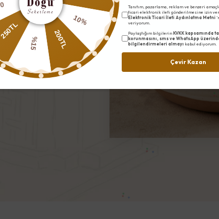
bilgisiyle lokum hazırlanır.
20
Tanıtım, pazarlama, reklam ve benzeri amaçl
ticari elektronik ileti gönderilmesine izin v
her aşamada titizlikle
10%
Elektronik Ticari İleti Aydınlatma Metni
'
veriyorum.
250TL
le işlenir, sürece sadık
200TL
Paylaştığım bilgilerin
KVKK kapsamında ta
korunmasını, sms ve WhatsApp üzerind
%15
mana karşı değişmeyen bir
bilgilendirmeleri almayı
kabul ediyorum.
Çevir Kazan