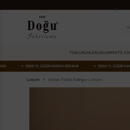
TÜM ÜRÜNLER
LOKUM
PESTİL K
 BEDAVA
✦
2000 TL ÜZERİ KARGO BEDAVA
✦
2000 TL ÜZE
Lokum
Antep Fıstıklı Katmer Lokum