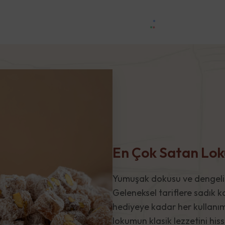
En Çok Satan Lo
Yumuşak dokusu ve dengeli ta
Geleneksel tariflere sadık k
hediyeye kadar her kullanım
lokumun klasik lezzetini hisse