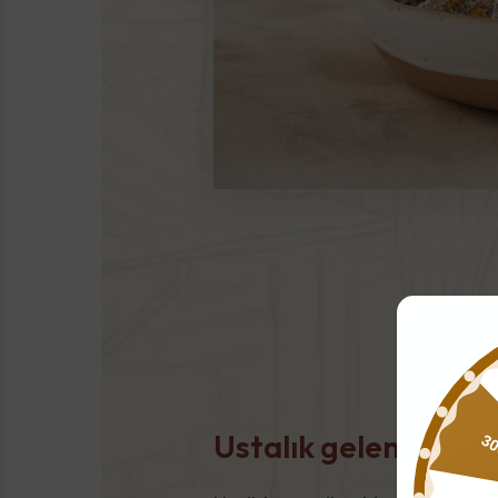
Ustalık geleneği
30