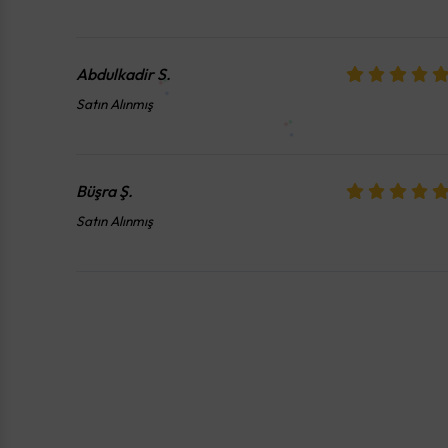
Abdulkadir
S.
Satın Alınmış
Büşra
Ş.
Satın Alınmış