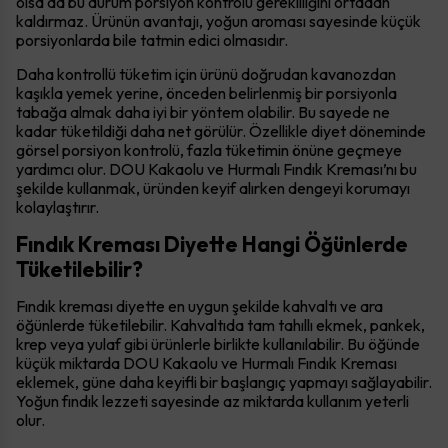
olsa da bu durum porsiyon kontrolü gerekliliğini ortadan
kaldırmaz. Ürünün avantajı, yoğun aroması sayesinde küçük
porsiyonlarda bile tatmin edici olmasıdır.
Daha kontrollü tüketim için ürünü doğrudan kavanozdan
kaşıkla yemek yerine, önceden belirlenmiş bir porsiyonla
tabağa almak daha iyi bir yöntem olabilir. Bu sayede ne
kadar tüketildiği daha net görülür. Özellikle diyet döneminde
görsel porsiyon kontrolü, fazla tüketimin önüne geçmeye
yardımcı olur. DOU Kakaolu ve Hurmalı Fındık Kreması’nı bu
şekilde kullanmak, üründen keyif alırken dengeyi korumayı
kolaylaştırır.
Fındık Kreması Diyette Hangi Öğünlerde
Tüketilebilir?
Fındık kreması diyette en uygun şekilde kahvaltı ve ara
öğünlerde tüketilebilir. Kahvaltıda tam tahıllı ekmek, pankek,
krep veya yulaf gibi ürünlerle birlikte kullanılabilir. Bu öğünde
küçük miktarda DOU Kakaolu ve Hurmalı Fındık Kreması
eklemek, güne daha keyifli bir başlangıç yapmayı sağlayabilir.
Yoğun fındık lezzeti sayesinde az miktarda kullanım yeterli
olur.