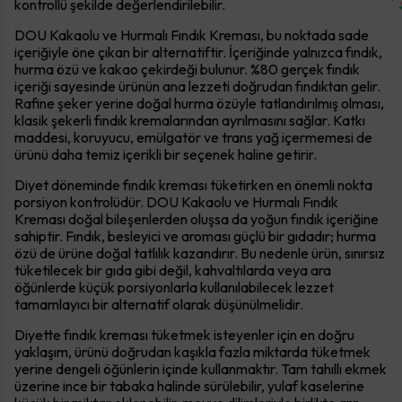
kontrollü şekilde değerlendirilebilir.
DOU Kakaolu ve Hurmalı Fındık Kreması, bu noktada sade
içeriğiyle öne çıkan bir alternatiftir. İçeriğinde yalnızca fındık,
hurma özü ve kakao çekirdeği bulunur. %80 gerçek fındık
içeriği sayesinde ürünün ana lezzeti doğrudan fındıktan gelir.
Rafine şeker yerine doğal hurma özüyle tatlandırılmış olması,
klasik şekerli fındık kremalarından ayrılmasını sağlar. Katkı
maddesi, koruyucu, emülgatör ve trans yağ içermemesi de
ürünü daha temiz içerikli bir seçenek haline getirir.
Diyet döneminde fındık kreması tüketirken en önemli nokta
porsiyon kontrolüdür. DOU Kakaolu ve Hurmalı Fındık
Kreması doğal bileşenlerden oluşsa da yoğun fındık içeriğine
sahiptir. Fındık, besleyici ve aroması güçlü bir gıdadır; hurma
özü de ürüne doğal tatlılık kazandırır. Bu nedenle ürün, sınırsız
tüketilecek bir gıda gibi değil, kahvaltılarda veya ara
öğünlerde küçük porsiyonlarla kullanılabilecek lezzet
tamamlayıcı bir alternatif olarak düşünülmelidir.
Diyette fındık kreması tüketmek isteyenler için en doğru
yaklaşım, ürünü doğrudan kaşıkla fazla miktarda tüketmek
yerine dengeli öğünlerin içinde kullanmaktır. Tam tahıllı ekmek
üzerine ince bir tabaka halinde sürülebilir, yulaf kaselerine