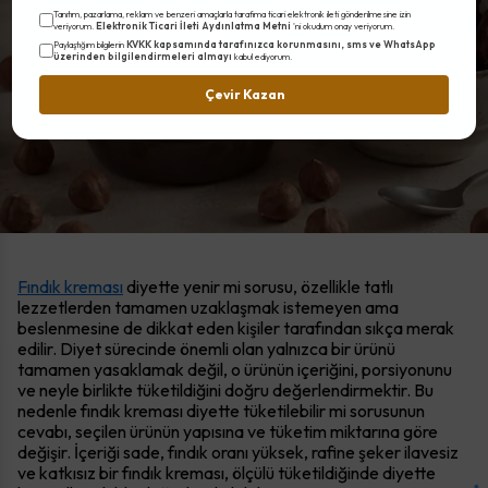
Diyette Yenir mi?
Tanıtım, pazarlama, reklam ve benzeri amaçlarla tarafıma ticari elektronik ileti gönderilmesine izin
Elektronik Ticari İleti Aydınlatma Metni
veriyorum.
'ni okudum onay veriyorum.
KVKK kapsamında tarafınızca korunmasını, sms ve WhatsApp
Paylaştığım bilgilerin
üzerinden bilgilendirmeleri almayı
kabul ediyorum.
Çevir Kazan
Fındık kreması
diyette yenir mi sorusu, özellikle tatlı
lezzetlerden tamamen uzaklaşmak istemeyen ama
beslenmesine de dikkat eden kişiler tarafından sıkça merak
edilir. Diyet sürecinde önemli olan yalnızca bir ürünü
tamamen yasaklamak değil, o ürünün içeriğini, porsiyonunu
ve neyle birlikte tüketildiğini doğru değerlendirmektir. Bu
nedenle fındık kreması diyette tüketilebilir mi sorusunun
cevabı, seçilen ürünün yapısına ve tüketim miktarına göre
değişir. İçeriği sade, fındık oranı yüksek, rafine şeker ilavesiz
ve katkısız bir fındık kreması, ölçülü tüketildiğinde diyette