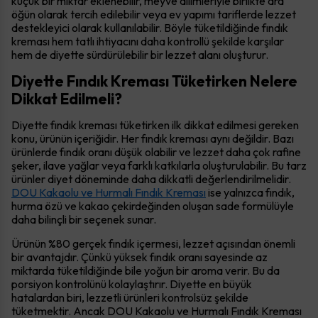
küçük bir miktar eklenebilir, meyve dilimleriyle birlikte ara
öğün olarak tercih edilebilir veya ev yapımı tariflerde lezzet
destekleyici olarak kullanılabilir. Böyle tüketildiğinde fındık
kreması hem tatlı ihtiyacını daha kontrollü şekilde karşılar
hem de diyette sürdürülebilir bir lezzet alanı oluşturur.
Diyette Fındık Kreması Tüketirken Nelere
Dikkat Edilmeli?
Diyette fındık kreması tüketirken ilk dikkat edilmesi gereken
konu, ürünün içeriğidir. Her fındık kreması aynı değildir. Bazı
ürünlerde fındık oranı düşük olabilir ve lezzet daha çok rafine
şeker, ilave yağlar veya farklı katkılarla oluşturulabilir. Bu tarz
ürünler diyet döneminde daha dikkatli değerlendirilmelidir.
DOU Kakaolu ve Hurmalı Fındık Kreması
ise yalnızca fındık,
hurma özü ve kakao çekirdeğinden oluşan sade formülüyle
daha bilinçli bir seçenek sunar.
Ürünün %80 gerçek fındık içermesi, lezzet açısından önemli
bir avantajdır. Çünkü yüksek fındık oranı sayesinde az
miktarda tüketildiğinde bile yoğun bir aroma verir. Bu da
porsiyon kontrolünü kolaylaştırır. Diyette en büyük
hatalardan biri, lezzetli ürünleri kontrolsüz şekilde
tüketmektir. Ancak DOU Kakaolu ve Hurmalı Fındık Kreması