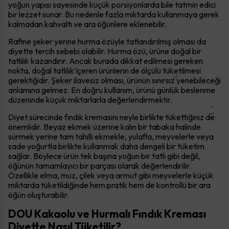
yoğun yapısı sayesinde küçük porsiyonlarda bile tatmin edici
bir lezzet sunar. Bu nedenle fazla miktarda kullanmaya gerek
kalmadan kahvaltı ve ara öğünlere eklenebilir.
Rafine şeker yerine hurma özüyle tatlandırılmış olması da
diyette tercih sebebi olabilir. Hurma özü, ürüne doğal bir
tatlılık kazandırır. Ancak burada dikkat edilmesi gereken
nokta, doğal tatlılık içeren ürünlerin de ölçülü tüketilmesi
gerektiğidir. Şeker ilavesiz olması, ürünün sınırsız yenebileceği
anlamına gelmez. En doğru kullanım, ürünü günlük beslenme
düzeninde küçük miktarlarla değerlendirmektir.
Diyet sürecinde fındık kremasını neyle birlikte tükettiğiniz de
önemlidir. Beyaz ekmek üzerine kalın bir tabaka halinde
sürmek yerine tam tahıllı ekmekle, yulafla, meyvelerle veya
sade yoğurtla birlikte kullanmak daha dengeli bir tüketim
sağlar. Böylece ürün tek başına yoğun bir tatlı gibi değil,
öğünün tamamlayıcı bir parçası olarak değerlendirilir.
Özellikle elma, muz, çilek veya armut gibi meyvelerle küçük
miktarda tüketildiğinde hem pratik hem de kontrollü bir ara
öğün oluşturabilir.
DOU Kakaolu ve Hurmalı Fındık Kreması
Diyette Nasıl Tüketilir?