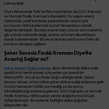
kalmayabilir.
Diyet döneminde tatlı tarifleri hazırlarken de DOU Kakaolu
ve Hurmalı Fındık Kreması kullanılabilir. Ev yapımı enerji
toplarında, yulaf barlarda, pankeklerde veya küçük
porsiyonlu tatlı kaselerinde lezzet tamamlayıcı olarak
değerlendirilebilir. Burada önemli olan, ürünün ana malzeme
gibi yüksek miktarda değil, aroma ve kıvam destekleyici
olarak kullanılmasıdır. Böylece hem lezzet korunur hem de
porsiyon dengesi sağlanır.
Şeker İlavesiz Fındık Kreması Diyette
Avantaj Sağlar mı?
Şeker ilavesiz fındık kreması
, diyet döneminde daha sade
içerikli ürün tercih etmek isteyenler için önemli bir
alternatiftir. Ancak bu ifade doğru anlaşılmalıdır. Şeker
ilavesiz olması, ürüne rafine şeker eklenmediği anlamına gelir.
Ürünün tamamen tatlılık içermediği ya da sınırsız
tüketilebileceği anlamına gelmez. DOU Kakaolu ve Hurmalı
Fındık Kreması, rafine şeker yerine doğal hurma özüyle
tatlandırılmıştır. Bu nedenle tatlılığını daha doğal bir
bileşenden alır.