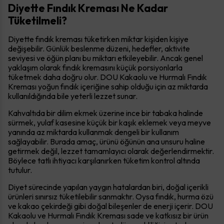
Diyette Fındık Kreması Ne Kadar
Tüketilmeli?
Diyette fındık kreması tüketirken miktar kişiden kişiye
değişebilir. Günlük beslenme düzeni, hedefler, aktivite
seviyesi ve öğün planı bu miktarı etkileyebilir. Ancak genel
yaklaşım olarak fındık kremasını küçük porsiyonlarla
tüketmek daha doğru olur. DOU Kakaolu ve Hurmalı Fındık
Kreması yoğun fındık içeriğine sahip olduğu için az miktarda
kullanıldığında bile yeterli lezzet sunar.
Kahvaltıda bir dilim ekmek üzerine ince bir tabaka halinde
sürmek, yulaf kasesine küçük bir kaşık eklemek veya meyve
yanında az miktarda kullanmak dengeli bir kullanım
sağlayabilir. Burada amaç, ürünü öğünün ana unsuru haline
getirmek değil, lezzet tamamlayıcı olarak değerlendirmektir.
Böylece tatlı ihtiyacı karşılanırken tüketim kontrol altında
tutulur.
Diyet sürecinde yapılan yaygın hatalardan biri, doğal içerikli
ürünleri sınırsız tüketilebilir sanmaktır. Oysa fındık, hurma özü
ve kakao çekirdeği gibi doğal bileşenler de enerji içerir. DOU
Kakaolu ve Hurmalı Fındık Kreması sade ve katkısız bir ürün