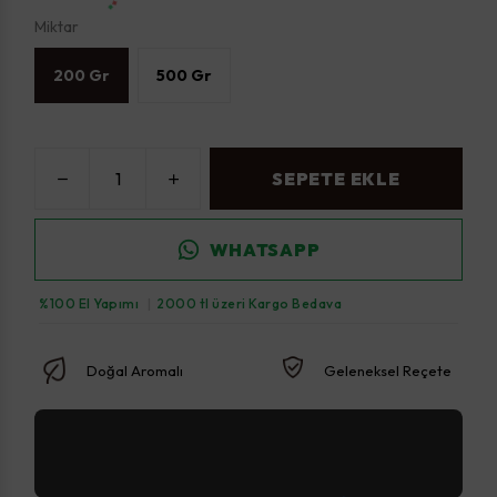
Miktar
200 Gr
500 Gr
SEPETE EKLE
WHATSAPP
%100 El Yapımı
|
2000 tl üzeri Kargo Bedava
Doğal Aromalı
Geleneksel Reçete