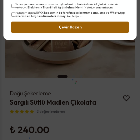
Tanıtım, pazarlama, reklam ve benzeri amaçlarla tarafıma ticari elektronik ileti gönderilmesine izin
Elektronik Ticari İleti Aydınlatma Metni
veriyorum.
'ni okudum onay veriyorum.
KVKK kapsamında tarafınızca korunmasını, sms ve WhatsApp
Paylaştığım bilgilerin
üzerinden bilgilendirmeleri almayı
kabul ediyorum.
Çevir Kazan
Doğu Şekerleme
Sargılı Sütlü Madlen Çikolata
2 değerlendirme
₺ 240.00