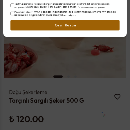
Tanıtım, pazarlama, reklam ve benzeri amaçlarla tarafıma ticari elektronik ileti gönderilmesine izin
Elektronik Ticari İleti Aydınlatma Metni
veriyorum.
'ni okudum onay veriyorum.
KVKK kapsamında tarafınızca korunmasını, sms ve WhatsApp
Paylaştığım bilgilerin
üzerinden bilgilendirmeleri almayı
kabul ediyorum.
Çevir Kazan
Doğu Şekerleme
Tarçınlı Sargılı Şeker 500 G
₺ 120.00