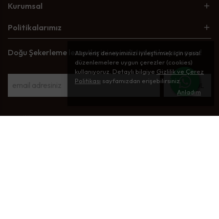
Kurumsal
Politikalarımız
Doğu Şekerleme lezzetlerini ve indirimleri kaçırmayın !
Alışveriş deneyiminizi iyileştirmek için yasal
düzenlemelere uygun çerezler (cookies)
kullanıyoruz. Detaylı bilgiye
Gizlilik ve Çerez
Politikası
sayfamızdan erişebilirsiniz.
ABONE OL
Anladım
©2026 Tüm Haklar Saklıdır - Performance Marketing
:
Balp Dijital