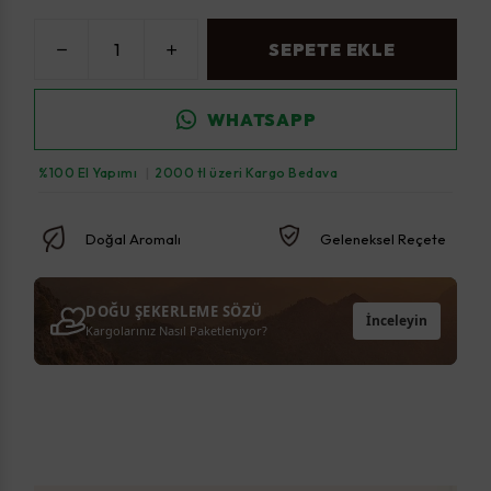
SEPETE EKLE
WHATSAPP
%100 El Yapımı
|
2000 tl üzeri Kargo Bedava
Doğal Aromalı
Geleneksel Reçete
DOĞU ŞEKERLEME SÖZÜ
İnceleyin
Kargolarınız Nasıl Paketleniyor?