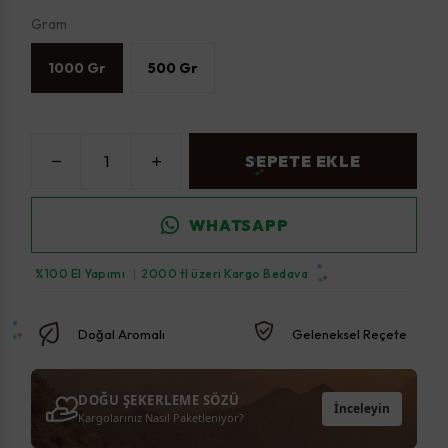
Gram
1000 Gr
500 Gr
SEPETE EKLE
WHATSAPP
%100 El Yapımı
|
2000 tl üzeri Kargo Bedava
Doğal Aromalı
Geleneksel Reçete
DOĞU ŞEKERLEME SÖZÜ
İnceleyin
Kargolarınız Nasıl Paketleniyor?