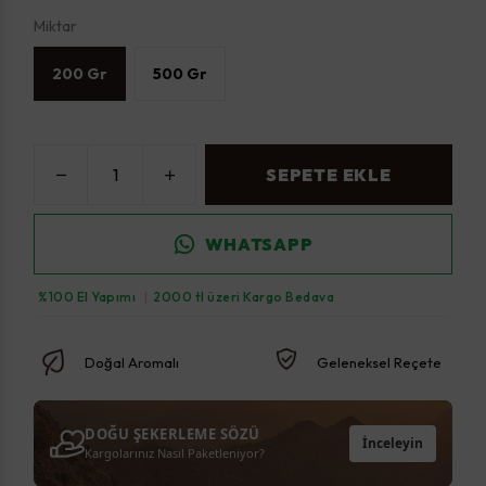
Miktar
200 Gr
500 Gr
SEPETE EKLE
WHATSAPP
%100 El Yapımı
|
2000 tl üzeri Kargo Bedava
Doğal Aromalı
Geleneksel Reçete
DOĞU ŞEKERLEME SÖZÜ
İnceleyin
Kargolarınız Nasıl Paketleniyor?