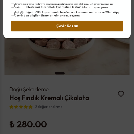
Tanıtım, pazarlama, reklam ve benzeri amaçlarla tarafıma ticari elektronik ileti gönderilmesine izin
Elektronik Ticari İleti Aydınlatma Metni
veriyorum.
'ni okudum onay veriyorum.
KVKK kapsamında tarafınızca korunmasını, sms ve WhatsApp
Paylaştığım bilgilerin
üzerinden bilgilendirmeleri almayı
kabul ediyorum.
Çevir Kazan
Doğu Şekerleme
Hoş Fındık Kremalı Çikolata
2 değerlendirme
₺ 280.00