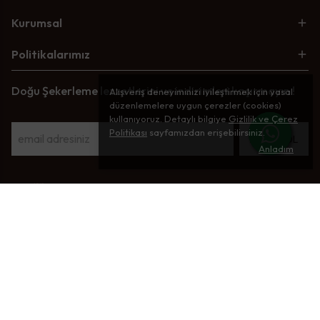
Kurumsal
Politikalarımız
Doğu Şekerleme lezzetlerini ve indirimleri kaçırmayın !
Alışveriş deneyiminizi iyileştirmek için yasal
düzenlemelere uygun çerezler (cookies)
kullanıyoruz. Detaylı bilgiye
Gizlilik ve Çerez
Politikası
sayfamızdan erişebilirsiniz.
ABONE OL
Anladım
©2026 Tüm Haklar Saklıdır - Performance Marketing
:
Balp Dijital