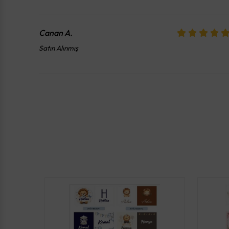
Canan
A.
Satın Alınmış