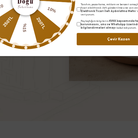
her aşamada titizlikle
Tanıtım, pazarlama, reklam ve benzeri amaçl
10%
20
ticari elektronik ileti gönderilmesine izin v
Elektronik Ticari İleti Aydınlatma Metni
'
le işlenir, sürece sadık
veriyorum.
200TL
250TL
mana karşı değişmeyen bir
Paylaştığım bilgilerin
KVKK kapsamında ta
korunmasını, sms ve WhatsApp üzerind
%15
bilgilendirmeleri almayı
kabul ediyorum.
Çevir Kazan