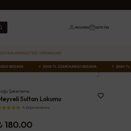
HESABIM
SEPETİM
SATANLAR
MÜŞTERİ YORUMLARI
TL ÜZERİ KARGO BEDAVA
✦
2000 TL ÜZERİ KARGO BEDAVA
oğu Şekerleme
Meyveli Sultan Lokumu
4 değerlendirme
₺ 180.00