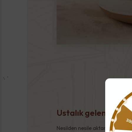
Ustalık geleneği
30
Nesilden nesile aktarılan üretim 