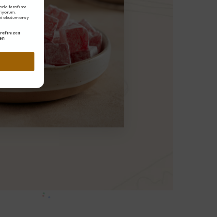
arla tarafıma
eriyorum.
ni okudum onay
rafınızca
en