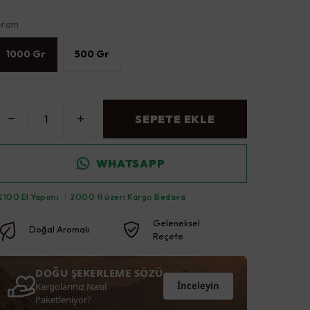
ram
1000 Gr
500 Gr
SEPETE EKLE
WHATSAPP
%100 El Yapımı
|
2000 tl üzeri Kargo Bedava
Geleneksel
Doğal Aromalı
Reçete
DOĞU ŞEKERLEME SÖZÜ
İnceleyin
Kargolarınız Nasıl
Paketleniyor?