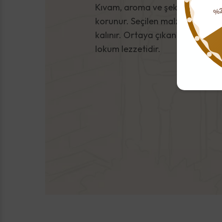
Kıvam, aroma ve şeker dengesi 
%
korunur. Seçilen malzemeler özen
kalınır. Ortaya çıkan sonuç, za
lokum lezzetidir.