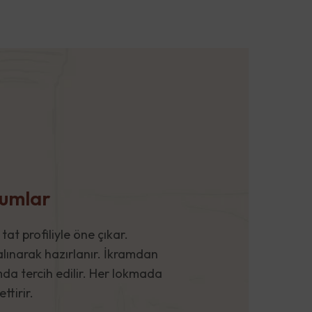
kumlar
t profiliyle öne çıkar.
alınarak hazırlanır. İkramdan
da tercih edilir. Her lokmada
ttirir.