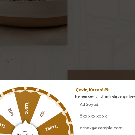
Çevir, Kazan! 🎁
Hemen çevir, indirimli alışverişin keyf
100TL
5%
25%
150TL
0TL
bilgisiyle lokum hazırlanır.