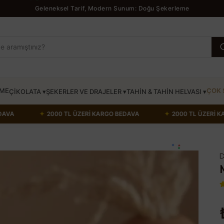
Geleneksel Tarif, Modern Sunum: Doğu Şekerleme
ÖME
ÇOK 
ÇİKOLATA ▾
ŞEKERLER VE DRAJELER ▾
TAHİN & TAHİN HELVASI ▾
İ KARGO BEDAVA
✦
2000 TL ÜZERİ KARGO BEDAVA
✦
2000 
D